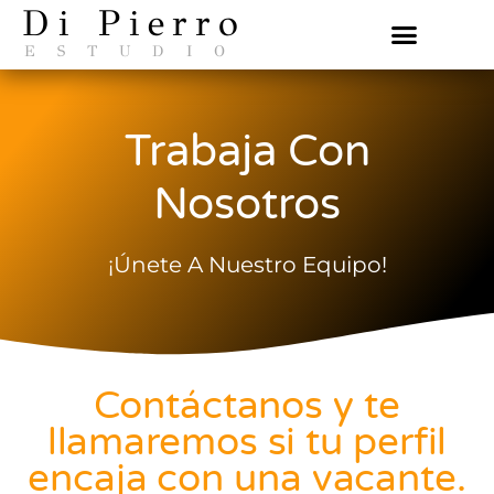
Di Pierro
ESTUDIO
Trabaja Con
Nosotros
¡Únete A Nuestro Equipo!
Contáctanos y te
llamaremos si tu perfil
encaja con una vacante.