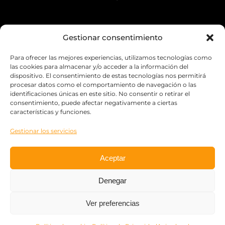
Contacto
Gestionar consentimiento
661 645 212
Para ofrecer las mejores experiencias, utilizamos tecnologías como
las cookies para almacenar y/o acceder a la información del
Escríbenos
dispositivo. El consentimiento de estas tecnologías nos permitirá
procesar datos como el comportamiento de navegación o las
identificaciones únicas en este sitio. No consentir o retirar el
C/ Pollensa 4, Plta Baja, Oficina 6
consentimiento, puede afectar negativamente a ciertas
Las Rozas De Madrid
características y funciones.
Gestionar los servicios
Aviso Legal
|
Política de cookies
|
Política de
Aceptar
Privacidad
Denegar
Ver preferencias